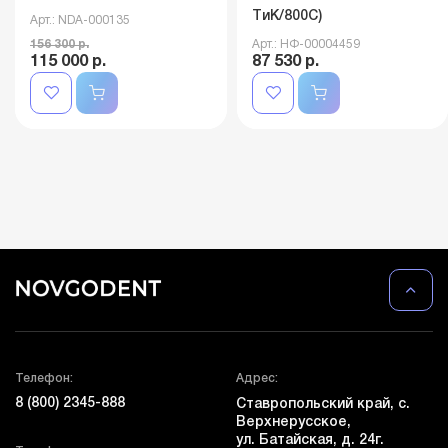
TиK/800C)
Арт.: NDA-000135
156 300 р.
Арт.: НФ-00004459
115 000 р.
87 530 р.
Телефон:
Адрес:
8 (800) 2345-888
Ставропольский край, с.
Верхнерусское,
ул. Батайская, д. 24г.