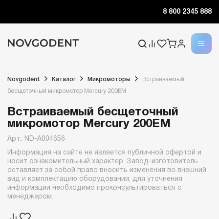
8 800 2345 888
Novgodent
Каталог
Микромоторы
Встраиваемый
бесщеточный микромотор Mercury 200EM
Встраиваемый бесщеточный
микромотор Mercury 200EM
Арт.: ND-A004656
Информация на сайте не является публичной офертой и
носит ознакомительный характер. Завод-изготовитель
оставляет за собой право вносить изменения во внешний
вид и комплектацию оборудования, для уточнения
информации необходимо проконсультироваться с
менеджером.