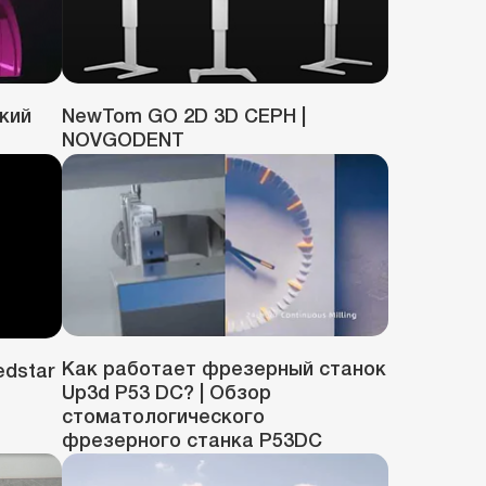
кий
NewTom GO 2D 3D CEPH |
NOVGODENT
Как работает фрезерный станок
edstar
Up3d P53 DC? | Обзор
стоматологического
фрезерного станка P53DC