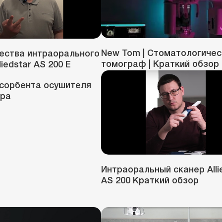
New Tom | Стоматологичес
ества интраорального
томограф | Краткий обзор
liedstar AS 200 E
сорбента осушителя
ора
Интраоральный сканер Alli
AS 200 Краткий обзор