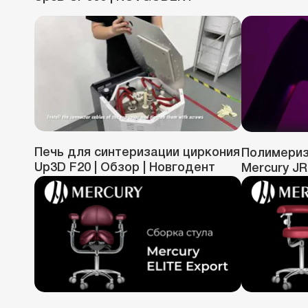
Печь для синтеризации циркония
Полимериз
Up3D F20 | Обзор | Новгодент
Mercury J