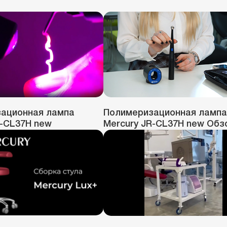
ационная лампа
Полимеризационная лампа
R-CL37H new
Mercury JR-CL37H new Обз