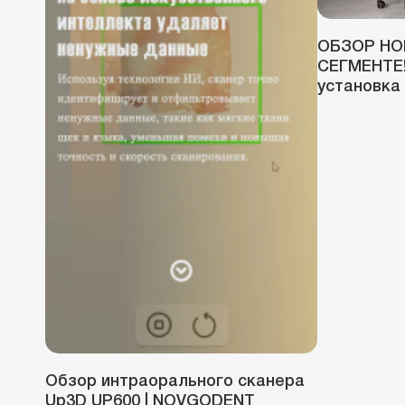
ОБЗОР НО
СЕГМЕНТЕ!
установка 
Обзор интраорального сканера
Up3D UP600 | NOVGODENT