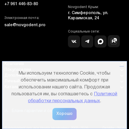
+7 961 446-83-80
Novgodent Крым:
г. Симферополь, ул.
Электронная почта:
Караимская, 24
sale@novgodent.pro
Социальные сети:
Компания
Покупателям
Мы используем технологию Cookie, чтобы
Дополнительно
обеспечить максимальный комфорт при
Личный кабинет
Каталог оборудования
использовании нашего сайта. Продолжая
пользоваться им, вы соглашаетесь с
Политикой
обработки персональных данных
.
Бланк гарантии и сервиса
© novgodent.pro, все права защищены, 2005-2026
Дизайн - NDA