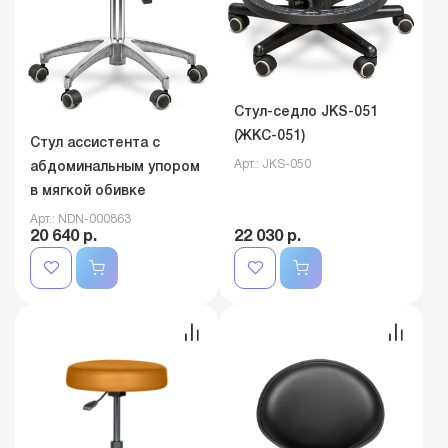
Стул-седло JKS-051
(ЖКС-051)
Стул ассистента с
Арт.: JKS-050
абдоминальным упором
в мягкой обивке
Арт.: NDN-000863
20 640 р.
22 030 р.