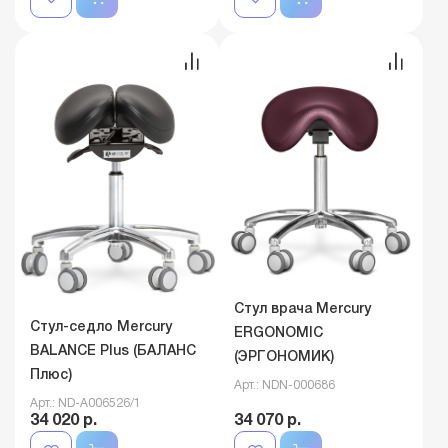
Стул врача Mercury
Стул-седло Mercury
ERGONOMIC
BALANCE Plus (БАЛАНС
(ЭРГОНОМИК)
Плюс)
Арт.: NDN-000686
Арт.: ND-A006526/1
34 020 р.
34 070 р.