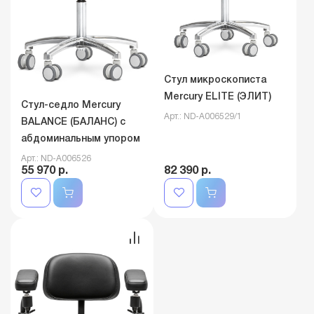
Стул микроскописта
Mercury ELITE (ЭЛИТ)
Стул-седло Mercury
Арт.: ND-A006529/1
BALANCE (БАЛАНС) с
абдоминальным упором
Арт.: ND-A006526
55 970 р.
82 390 р.