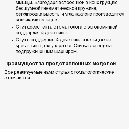
мышцы. Благодаря встроенной в конструкцию
бесшумной пневматической пружине,
регулировка высоты и угла наклона производится
кончиками пальцев.
Стул ассистента стоматолога с эргономичной
поддержкой для спины.
Стул с поддержкой для спины и кольцом на
крестовине для упора ног. Спинка оснащена
подпружиненным шарниром.
Преимущества представленных моделей
Все реализуемые нами стулья стоматологические
отличаются:
Безопасностью и надежностью. Кресла
производятся из качественных материалов и
дополняются износостойким крепежом и другой
фурнитурой. Все их детали долговечны и прочны.
Удобством использования. Эргономичная
конструкция стула позволяет специалисту
выбирать максимально комфортное положение и