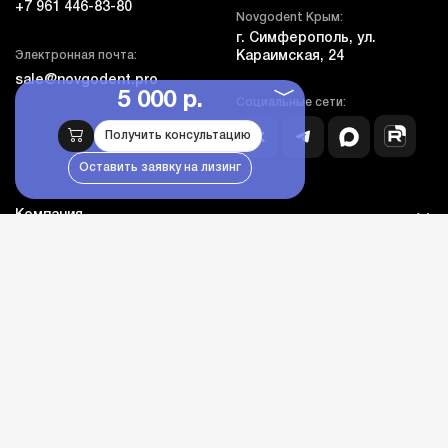
+7 961 446-83-80
Novgodent Крым:
г. Симферополь, ул.
Электронная почта:
Караимская, 24
sale@novgodent.pro
5 000 р.
Социальные сети:
Получить консультацию
Оставить заявку на лизинг
Компания
Покупателям
Дополнительно
Личный кабинет
Каталог оборудования
Бланк гарантии и сервиса
© novgodent.pro, все права защищены, 2005-2026
Дизайн - NDA