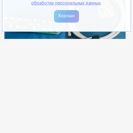
обработки персональных данных
.
Плата управления
Шланг фиброоптики с
модуля врача
платой Z-CHAIR
ассистента Sonz
Арт.: ND-7413
Арт.: ND-4217/2
5 660 р.
7 100 р.