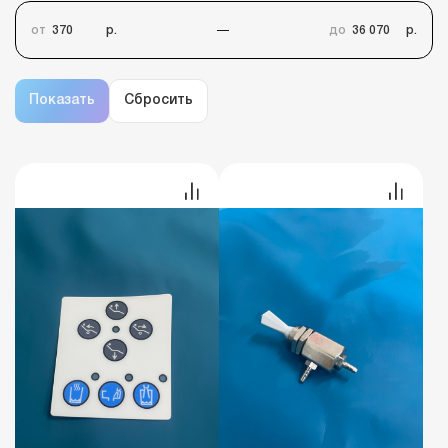
от
р.
до
р.