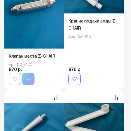
Краник подачи воды Z-
CHAIR
Арт.: ND-7410
Клапан места Z-CHAIR
Арт.: ND-7422
870 р.
870 р.