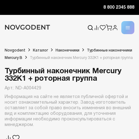
8 800 2345 888
Novgodent
Каталог
Наконечники
Турбинные наконечники
Mercury B
Турбинный наконечник Mercury 332K1 + роторная группа
Турбинный наконечник Mercury
332K1 + роторная группа
Арт.: ND-A004429
Информация на сайте не является публичной офертой и
носит ознакомительный характер. Завод-изготовитель
оставляет за собой право вносить изменения во внешний
вид и комплектацию оборудования, для уточнения
информации необходимо проконсультироваться с
менеджером.