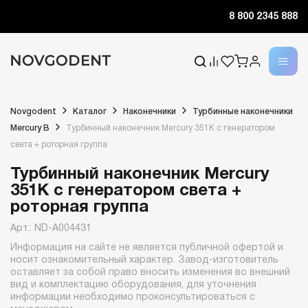
8 800 2345 888
Novgodent
Каталог
Наконечники
Турбинные наконечники
Mercury B
Турбинный наконечник Mercury 351K с генератором
света + роторная группа
Турбинный наконечник Mercury
351K с генератором света +
роторная группа
Арт.: ND-A004431
Информация на сайте не является публичной офертой и
носит ознакомительный характер. Завод-изготовитель
оставляет за собой право вносить изменения во внешний
вид и комплектацию оборудования, для уточнения
информации необходимо проконсультироваться с