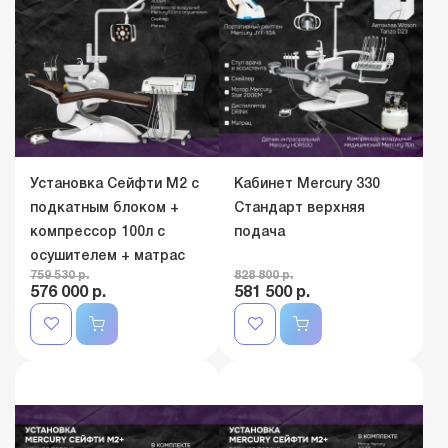
Установка Сейфти M2 с
Кабинет Mercury 330
подкатным блоком +
Стандарт верхняя
компрессор 100л с
подача
осушителем + матрас
759 530 р.
828 800 р.
576 000 р.
581 500 р.