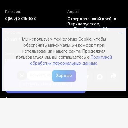
Телефон:
Адрес:
8 (800) 2345-888
Ставропольский край, с.
Верхнерусское,
ул. Батайская, д. 24г.
Телефон:
Мы используем технологию Cookie, чтобы
+7 961 446-83-80
Novgodent Крым:
обеспечить максимальный комфорт при
г. Симферополь, ул.
использовании нашего сайта. Продолжая
Электронная почта:
Караимская, 24
пользоваться им, вы соглашаетесь с
Политикой
sale@novgodent.pro
обработки персональных данных
.
20 000 р.
Социальные сети:
Получить консультацию
Оставить заявку на лизинг
Компания
Покупателям
Дополнительно
Личный кабинет
Каталог оборудования