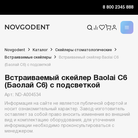
8 800 2345 888
Novgodent
Каталог
Скейлеры стоматологические
Встраиваемые скейлеры
Встраиваемый скейлер Baolai C6
(Баолай C6) с подсветкой
Встраиваемый скейлер Baolai C6
(Баолай C6) с подсветкой
Арт.: ND-A004534
Информация на сайте не является публичной офертой и
носит ознакомительный характер. Завод-изготовитель
оставляет за собой право вносить изменения во внешний
вид и комплектацию оборудования, для уточнения
информации необходимо проконсультироваться с
менеджером.