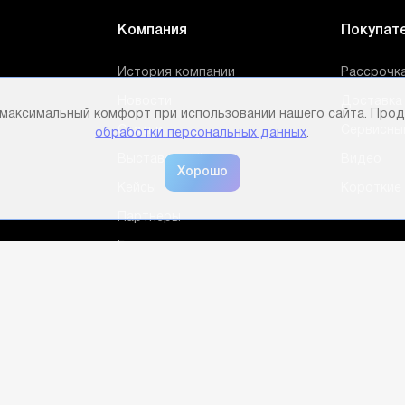
Компания
Покупат
История компании
Рассрочка
Новости
Доставка 
 максимальный комфорт при использовании нашего сайта. Прод
Статьи
Сервисны
обработки персональных данных
.
Выставочный зал
Видео
Кейсы
Короткие
Партнеры
Бренды
Отзывы
Сотрудники
Контакты