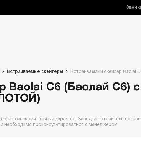
Звонк
Встраиваемые скейлеры
Встраиваемый скейлер Baolai C
 Baolai C6 (Баолай C6) с
ОЛОТОЙ)
 носит ознакомительный характер. Завод-изготовитель оставля
ии необходимо проконсультироваться с менеджером.