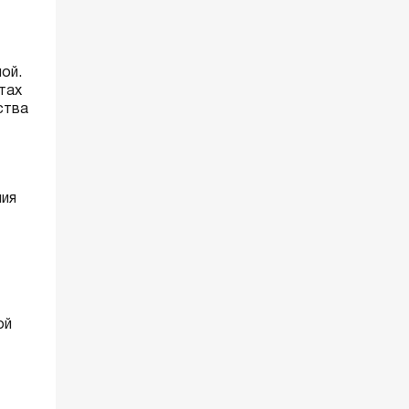
ой.
тах
ства
ния
ой