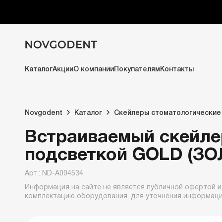
Каталог
Акции
О компании
Покупателям
Контакты
Novgodent
Каталог
Скейлеры стоматологические
Встраиваемый скейлер
подсветкой GOLD (З
Арт.: ND-A004534
Информация на сайте не является публичной офертой и
комплектацию оборудования, для уточнения информац