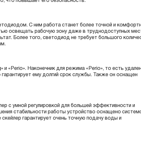
ро, что повышает его безопасность.
тодиодом. С ним работа станет более точной и комфортн
стью освещать рабочую зону даже в труднодоступных мес
льтат. Более того, светодиод не требует большого количе
ым.
и «Perio». Наконечник для режима «Perio», то есть удале
о гарантирует ему долгий срок службы. Также он оснащен
лер с умной регулировкой для большей эффективности и
чшения стабильности работы устройство оснащено систем
 скейлер гарантирует очень точную подачу воды и