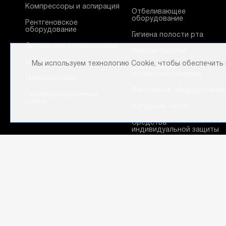
Компрессоры и аспирация
Отбеливающее
оборудование
Рентгеновское
оборудование
Гигиена полости рта
Оптика для стоматологии
Имплантология
Наконечники
Мы используем технологию Cookie, чтобы обеспечить
Светильники
стоматологические
Микромоторы
Фантомное оборудование
Полимеризационные
лампы
Запасные части
Средства
индивидуальной защиты
Программное
обеспечение