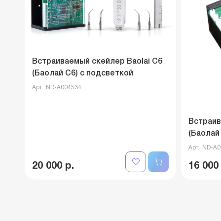
Встраиваемый скейлер Baolai C6
(Баолай C6) с подсветкой
Арт.: ND-A004534
Встраив
(Баолай
Арт.: ND-A
20 000 р.
16 000