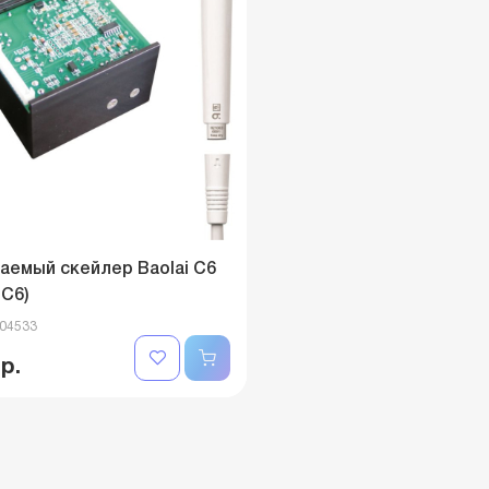
аемый скейлер Baolai C6
 C6)
004533
 р.