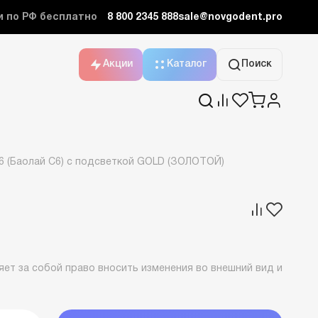
и по РФ бесплатно
8 800 2345 888
sale@novgodent.pro
Акции
Каталог
Поиск
6 (Баолай C6) с подсветкой GOLD (ЗОЛОТОЙ)
ет за собой право вносить изменения во внешний вид и