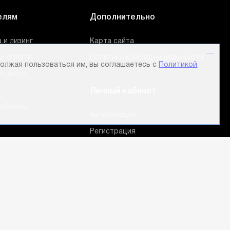
елям
Дополнительно
 и лизинг
Карта сайта
и оплата
Политика конфиденциальности
олжая пользоваться им, вы соглашаетесь с
Политикой
й центр
Личный кабинет
 обзоры
Авторизация
Регистрация
Мои заказы
Лист сравнения
Корзина
Избранные